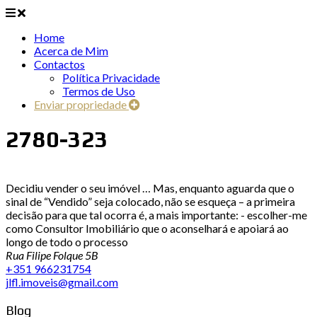
Home
Acerca de Mim
Contactos
Política Privacidade
Termos de Uso
Enviar propriedade
2780-323
Decidiu vender o seu imóvel … Mas, enquanto aguarda que o
sinal de “Vendido” seja colocado, não se esqueça – a primeira
decisão para que tal ocorra é, a mais importante: - escolher-me
como Consultor Imobiliário que o aconselhará e apoiará ao
longo de todo o processo
Rua Filipe Folque 5B
+351 966231754
jlfl.imoveis@gmail.com
Blog