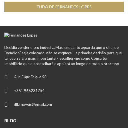
TUDO DE FERNANDES LOPES
Decidiu vender o seu imóvel … Mas, enquanto aguarda que o sinal de
“Vendido” seja colocado, não se esqueça – a primeira decisão para que
tal ocorra é, a mais importante: - escolher-me como Consultor
Imobiliário que o aconselhará e apoiará ao longo de todo o processo
Rua Filipe Folque 5B
+351 966231754
jlfl.imoveis@gmail.com
BLOG