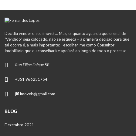
Decidiu vender o seu imóvel … Mas, enquanto aguarda que o sinal de
“Vendido” seja colocado, não se esqueça – a primeira decisão para que
tal ocorra é, a mais importante: - escolher-me como Consultor
Imobiliário que o aconselhará e apoiará ao longo de todo o processo
Rua Filipe Folque 5B
+351 966231754
jlfl.imoveis@gmail.com
BLOG
Dezembro 2021