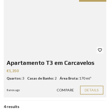
Apartamento T3 em Carcavelos
€1,350
Quartos:
3
Casas de Banho:
2
Área Bruta:
170 mt²
COMPARE
DETAILS
8 anos ago
4 results