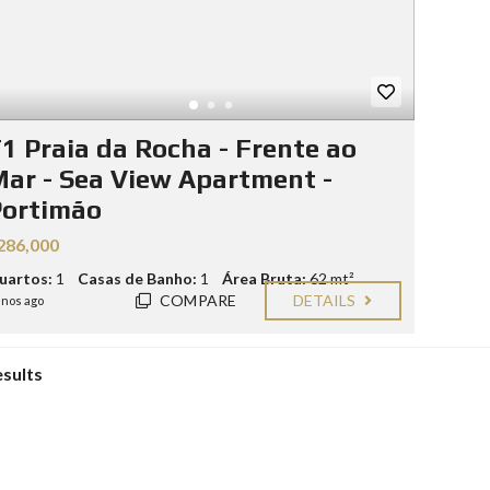
1 Praia da Rocha - Frente ao
ar - Sea View Apartment -
Portimão
286,000
uartos:
1
Casas de Banho:
1
Área Bruta:
62 mt²
COMPARE
DETAILS
anos ago
esults