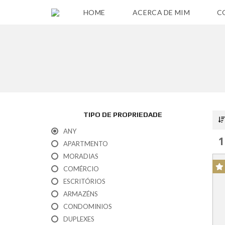
HOME
ACERCA DE MIM
C
P
O
L
Í
T
I
C
TIPO DE PROPRIEDADE
A
P
ANY
R
1
I
APARTMENTO
V
MORADIAS
A
C
COMÉRCIO
I
D
ESCRITÓRIOS
A
ARMAZÉNS
D
E
CONDOMINIOS
DUPLEXES