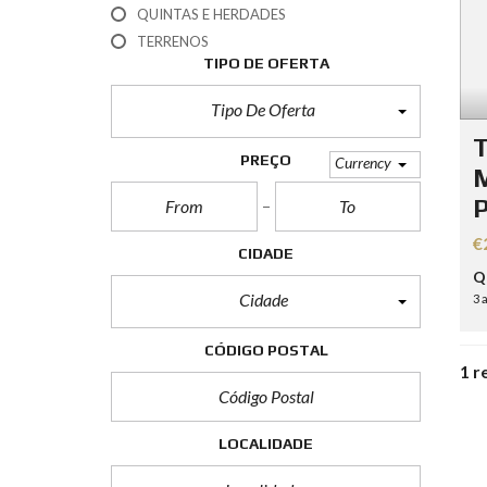
T
QUINTAS E HERDADES
E
TERRENOS
R
M
TIPO DE OFERTA
O
S
Tipo De Oferta
D
E
T
U
PREÇO
Currency
S
M
O
€
CIDADE
Q
Cidade
3 
CÓDIGO POSTAL
1 r
LOCALIDADE