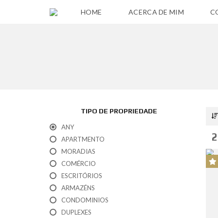
HOME
ACERCA DE MIM
C
P
O
L
Í
T
I
C
TIPO DE PROPRIEDADE
A
P
ANY
R
2
I
APARTMENTO
V
MORADIAS
A
C
COMÉRCIO
I
D
ESCRITÓRIOS
A
ARMAZÉNS
D
E
CONDOMINIOS
DUPLEXES