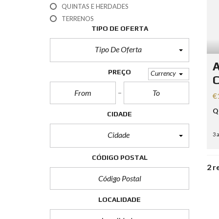
T
QUINTAS E HERDADES
E
TERRENOS
R
M
TIPO DE OFERTA
O
S
Tipo De Oferta
D
E
A
U
PREÇO
Currency
S
C
O
€
Q
CIDADE
Cidade
3 
CÓDIGO POSTAL
2 r
LOCALIDADE