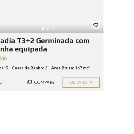
adia T3+2 Germinada com
inha equipada
000
os:
5
Casas de Banho:
3
Área Bruta:
167 mt²
COMPARE
DETAILS
go