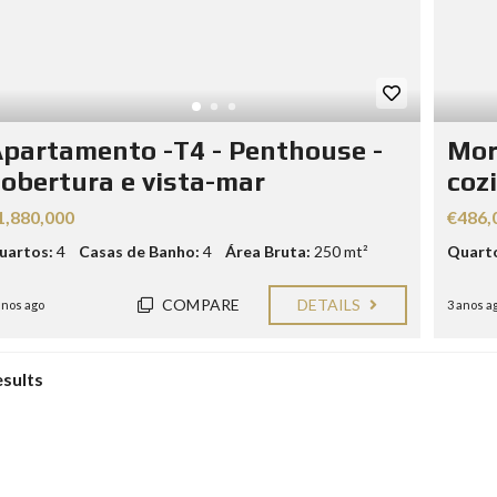
partamento -T4 - Penthouse -
Mor
obertura e vista-mar
coz
1,880,000
€486,
uartos:
4
Casas de Banho:
4
Área Bruta:
250 mt²
Quart
COMPARE
DETAILS
anos ago
3 anos a
esults