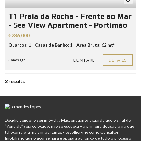
T1 Praia da Rocha - Frente ao Mar
- Sea View Apartment - Portimão
€286,000
Quartos:
1
Casas de Banho:
1
Área Bruta:
62 mt²
COMPARE
DETAILS
3 anos ago
3 results
Decidiu vender o seu imóvel … Mas, enquanto aguarda que o sinal de
“Vendido” seja colocado, não se esqueça – a primeira decisão para que
tal ocorra é, a mais importante: - escolher-me como Consultor
Imobiliário que o aconselhará e apoiará ao longo de todo o processo