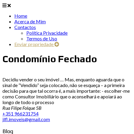
Home
Acerca de Mim
Contactos
Política Privacidade
Termos de Uso
Enviar propriedade
Condomínio Fechado
Decidiu vender o seu imóvel … Mas, enquanto aguarda que o
sinal de “Vendido” seja colocado, não se esqueça – a primeira
decisão para que tal ocorra é, a mais importante: - escolher-me
como Consultor Imobiliário que o aconselhará e apoiará ao
longo de todo o processo
Rua Filipe Folque 5B
+351 966231754
jlfl.imoveis@gmail.com
Blog