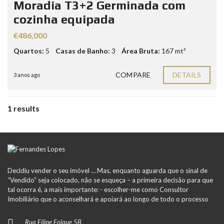
Moradia T3+2 Germinada com
cozinha equipada
€486,000
Quartos:
5
Casas de Banho:
3
Área Bruta:
167 mt²
COMPARE
DETAILS
3 anos ago
1 results
Decidiu vender o seu imóvel … Mas, enquanto aguarda que o sinal de
“Vendido” seja colocado, não se esqueça – a primeira decisão para que
tal ocorra é, a mais importante: - escolher-me como Consultor
Imobiliário que o aconselhará e apoiará ao longo de todo o processo
Rua Filipe Folque 5B