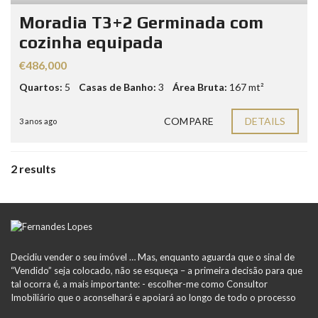
Moradia T3+2 Germinada com
cozinha equipada
€486,000
Quartos:
5
Casas de Banho:
3
Área Bruta:
167 mt²
COMPARE
DETAILS
3 anos ago
2 results
Decidiu vender o seu imóvel … Mas, enquanto aguarda que o sinal de
“Vendido” seja colocado, não se esqueça – a primeira decisão para que
tal ocorra é, a mais importante: - escolher-me como Consultor
Imobiliário que o aconselhará e apoiará ao longo de todo o processo