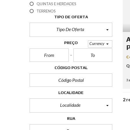
T
QUINTAS E HERDADES
E
TERRENOS
R
M
TIPO DE OFERTA
O
S
Tipo De Oferta
D
E
A
U
PREÇO
Currency
S
P
O
€
Q
CÓDIGO POSTAL
3 
LOCALIDADE
2 r
Localidade
RUA