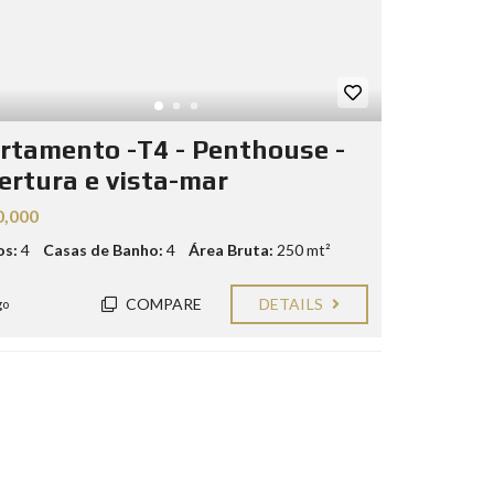
rtamento -T4 - Penthouse -
ertura e vista-mar
0,000
os:
4
Casas de Banho:
4
Área Bruta:
250 mt²
COMPARE
DETAILS
go