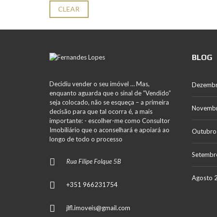
CLEAR
BLOG
Decidiu vender o seu imóvel … Mas,
Dezemb
enquanto aguarda que o sinal de “Vendido”
seja colocado, não se esqueça – a primeira
Novemb
decisão para que tal ocorra é, a mais
importante: - escolher-me como Consultor
Imobiliário que o aconselhará e apoiará ao
Outubro
longo de todo o processo
Setembr
Rua Filipe Folque 5B
Agosto 
+351 966231754
jlfl.imoveis@gmail.com