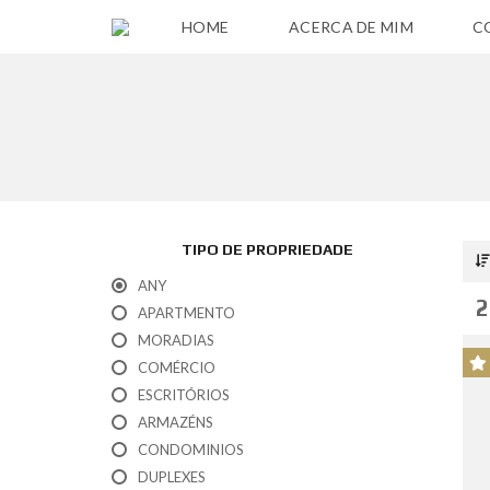
HOME
ACERCA DE MIM
C
P
O
L
Í
T
I
C
TIPO DE PROPRIEDADE
A
P
ANY
R
2
I
APARTMENTO
V
MORADIAS
A
C
COMÉRCIO
I
D
ESCRITÓRIOS
A
ARMAZÉNS
D
E
CONDOMINIOS
DUPLEXES