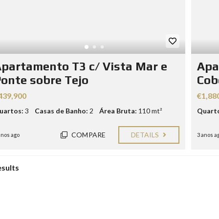
partamento T3 c/ Vista Mar e
Apa
onte sobre Tejo
Cob
439,900
€1,88
uartos:
3
Casas de Banho:
2
Área Bruta:
110 mt²
Quart
COMPARE
DETAILS
anos ago
3 anos a
esults